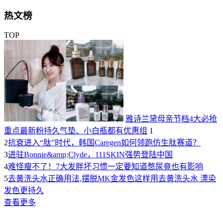
热文榜
TOP
雅诗兰黛母亲节档4大必抢
重点最新粉持久气垫、小白瓶都有优惠组
1
2
抗衰进入“肽”时代，韩国Caregen如何领跑仿生肽赛道？
3
进驻Bonnie&amp;Clyde，111SKIN强势登陆中国
4
难怪瘦不了！7大发胖坏习惯一定要知道憋尿竟也有影响
5
去黄洗头水正确用法,摆脱MK金发色这样用去黄洗头水 漂染
发色更持久
查看更多