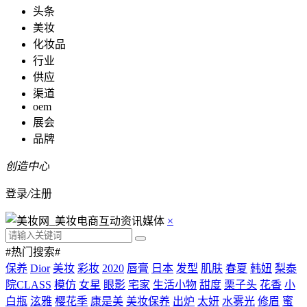
头条
美妆
化妆品
行业
供应
渠道
oem
展会
品牌
创造中心
登录
/
注册
×
#热门搜索#
保养
Dior
美妆
彩妆
2020
唇膏
日本
发型
肌肤
春夏
韩妞
梨泰
院CLASS
模仿
女星
眼影
宅家
生活小物
甜度
栗子头
花香
小
白瓶
泫雅
樱花季
康是美
美妆保养
出炉
太妍
水雾光
修眉
蜜