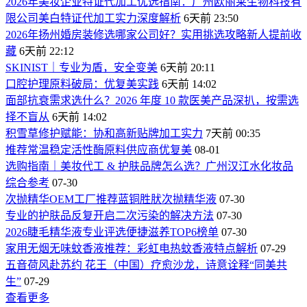
2026年美妆企业特证代加工优选指南：广州欧丽莱生物科技有
限公司美白特证代加工实力深度解析
6天前 23:50
2026年扬州婚房装修选哪家公司好？实用挑选攻略新人提前收
藏
6天前 22:12
SKINIST｜专业为盾，安全变美
6天前 20:11
口腔护理原料破局：优复美实践
6天前 14:02
面部抗衰需求选什么？2026 年度 10 款医美产品深扒，按需选
择不盲从
6天前 14:02
积雪草修护赋能：协和高新贴牌加工实力
7天前 00:35
推荐常温稳定活性酶原料供应商优复美
08-01
选购指南｜美妆代工 & 护肤品牌怎么选？广州汉江水化妆品
综合参考
07-30
次抛精华OEM工厂推荐蓝铜胜肰次抛精华液
07-30
专业的护肤品反复开启二次污染的解决方法
07-30
2026睫毛精华液专业评选便捷滋养TOP6榜单
07-30
家用无烟无味蚊香液推荐：彩虹电热蚊香液特点解析
07-29
五音荷风赴苏约 花王（中国）疗愈沙龙，诗意诠释“同美共
生”
07-29
查看更多