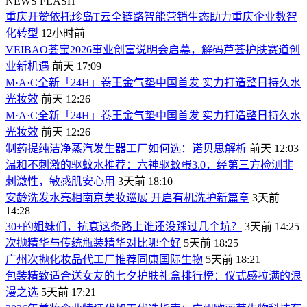
NEWS FLASH
重庆开赞依托珍岛T云全链路智能营销生态助力重庆企业数智
化转型
12小时前
VEIBAO荟宝2026事业创富说明会启幕，解码芦荟护肤赛道创
业新机遇
前天 17:09
M·A·C全新「24H」卷王金气垫中国首发 实力打造整日持久水
光妆效
前天 12:26
M·A·C全新「24H」卷王金气垫中国首发 实力打造整日持久水
光妆效
前天 12:26
制药提纯洁净蒸汽发生器工厂如何选：诺贝思解析
前天 12:03
温和不刺激的驱蚊水推荐：六神驱蚊蛋3.0，经第三方检测非
刺激性，敏感肌安心用
3天前 18:10
安龄洗发水亮相南京美妆巡展 开启有机洗护新篇章
3天前
14:28
30+的姐妹们，抗衰这条路上谁还没踩过几个坑？
3天前 14:25
次抛精华与传统瓶装精华对比哪个好
5天前 18:25
广州次抛化妆品代工厂推荐同康国际生物
5天前 18:21
包装精致适合送女友的七夕护肤礼盒排行榜：仪式感拉满的浪
漫之选
5天前 17:21