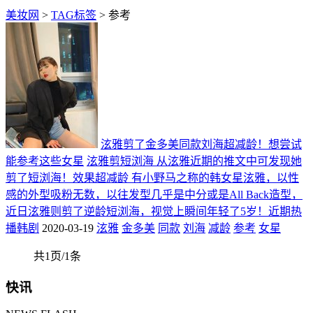
美妆网
>
TAG标签
> 参考
泫雅剪了金多美同款刘海超减龄！想尝试
能参考这些女星
泫雅剪短浏海 从泫雅近期的推文中可发现她
剪了短浏海！效果超减龄 有小野马之称的韩女星泫雅，以性
感的外型吸粉无数，以往发型几乎是中分或是All Back造型，
近日泫雅则剪了逆龄短浏海，视觉上瞬间年轻了5岁！近期热
播韩剧
2020-03-19
泫雅
金多美
同款
刘海
减龄
参考
女星
共1页/1条
快讯