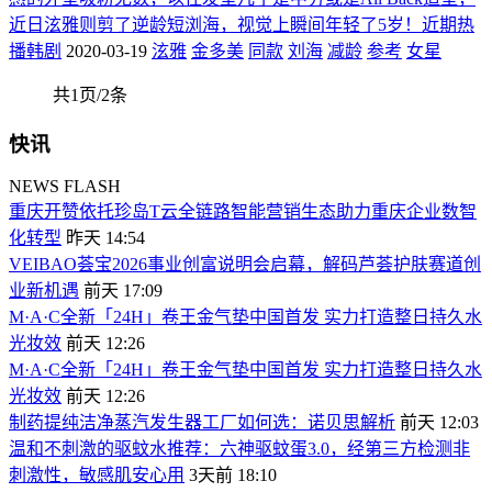
近日泫雅则剪了逆龄短浏海，视觉上瞬间年轻了5岁！近期热
播韩剧
2020-03-19
泫雅
金多美
同款
刘海
减龄
参考
女星
共1页/2条
快讯
NEWS FLASH
重庆开赞依托珍岛T云全链路智能营销生态助力重庆企业数智
化转型
昨天 14:54
VEIBAO荟宝2026事业创富说明会启幕，解码芦荟护肤赛道创
业新机遇
前天 17:09
M·A·C全新「24H」卷王金气垫中国首发 实力打造整日持久水
光妆效
前天 12:26
M·A·C全新「24H」卷王金气垫中国首发 实力打造整日持久水
光妆效
前天 12:26
制药提纯洁净蒸汽发生器工厂如何选：诺贝思解析
前天 12:03
温和不刺激的驱蚊水推荐：六神驱蚊蛋3.0，经第三方检测非
刺激性，敏感肌安心用
3天前 18:10