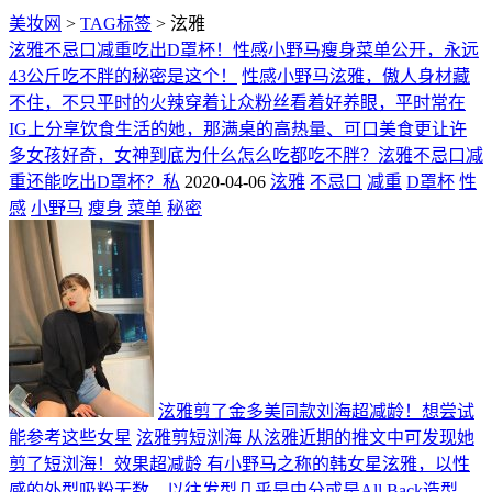
美妆网
>
TAG标签
> 泫雅
泫雅不忌口减重吃出D罩杯！性感小野马瘦身菜单公开，永远
43公斤吃不胖的秘密是这个！
性感小野马泫雅，傲人身材藏
不住，不只平时的火辣穿着让众粉丝看着好养眼，平时常在
IG上分享饮食生活的她，那满桌的高热量、可口美食更让许
多女孩好奇，女神到底为什么怎么吃都吃不胖？泫雅不忌口减
重还能吃出D罩杯？私
2020-04-06
泫雅
不忌口
减重
D罩杯
性
感
小野马
瘦身
菜单
秘密
泫雅剪了金多美同款刘海超减龄！想尝试
能参考这些女星
泫雅剪短浏海 从泫雅近期的推文中可发现她
剪了短浏海！效果超减龄 有小野马之称的韩女星泫雅，以性
感的外型吸粉无数，以往发型几乎是中分或是All Back造型，