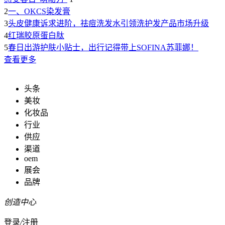
2
一、OKCS染发膏
3
头皮健康诉求进阶，祛痘洗发水引领洗护发产品市场升级
4
红瑞胶原蛋白肽
5
春日出游护肤小贴士，出行记得带上SOFINA苏菲娜！
查看更多
头条
美妆
化妆品
行业
供应
渠道
oem
展会
品牌
创造中心
登录
/
注册