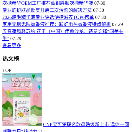
次抛精华OEM工厂推荐蓝铜胜肰次抛精华液
07-30
专业的护肤品反复开启二次污染的解决方法
07-30
2026睫毛精华液专业评选便捷滋养TOP6榜单
07-30
家用无烟无味蚊香液推荐：彩虹电热蚊香液特点解析
07-29
五音荷风赴苏约 花王（中国）疗愈沙龙，诗意诠释“同美共
生”
07-29
查看更多
热文榜
TOP
CNP宝可梦联名款鼻贴焕新上市 邀你一同
感受春日“萌动力”
1