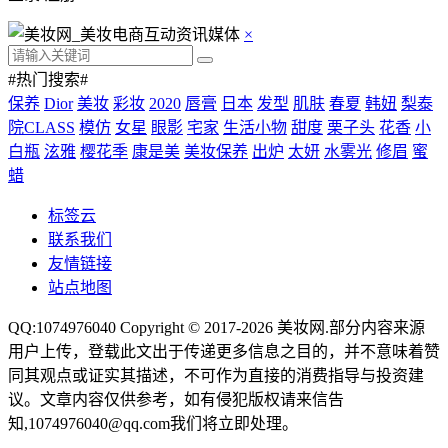
×
#热门搜索#
保养
Dior
美妆
彩妆
2020
唇膏
日本
发型
肌肤
春夏
韩妞
梨泰
院CLASS
模仿
女星
眼影
宅家
生活小物
甜度
栗子头
花香
小
白瓶
泫雅
樱花季
康是美
美妆保养
出炉
太妍
水雾光
修眉
蜜
蜡
标签云
联系我们
友情链接
站点地图
QQ:1074976040 Copyright © 2017-2026
美妆网
.部分内容来源
用户上传，登载此文出于传递更多信息之目的，并不意味着赞
同其观点或证实其描述，不可作为直接的消费指导与投资建
议。文章内容仅供参考，如有侵犯版权请来信告
知,1074976040@qq.com我们将立即处理。