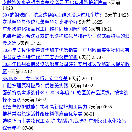
安龄洗发水亮相南京美妆巡展 开启有机洗护新篇章
3天前
14:28
30+的姐妹们，抗衰这条路上谁还没踩过几个坑？
3天前 14:25
次抛精华与传统瓶装精华对比哪个好
5天前 18:25
广州次抛化妆品代工厂推荐同康国际生物
5天前 18:21
包装精致适合送女友的七夕护肤礼盒排行榜：仪式感拉满的浪
漫之选
5天前 17:21
2026年美妆企业特证代加工优选指南：广州欧丽莱生物科技有
限公司美白特证代加工实力深度解析
6天前 23:50
2026年扬州婚房装修选哪家公司好？实用挑选攻略新人提前收
藏
6天前 22:12
SKINIST｜专业为盾，安全变美
6天前 20:11
口腔护理原料破局：优复美实践
6天前 14:02
面部抗衰需求选什么？2026 年度 10 款医美产品深扒，按需选
择不盲从
6天前 14:02
积雪草修护赋能：协和高新贴牌加工实力
7天前 00:35
推荐常温稳定活性酶原料供应商优复美
08-01
选购指南｜美妆代工 & 护肤品牌怎么选？广州汉江水化妆品
综合参考
07-30