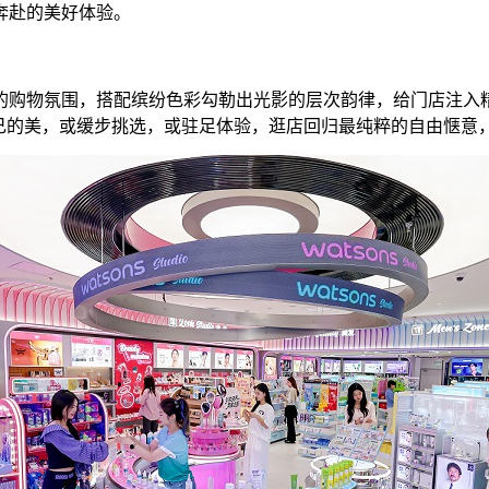
奔赴的美好体验。
的购物氛围，搭配缤纷色彩勾勒出光影的层次韵律，给门店注入
自己的美，或缓步挑选，或驻足体验，逛店回归最纯粹的自由惬意