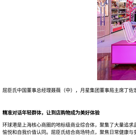
屈臣氏中国董事总经理聂薇（中），月星集团董事局主席丁佐宏
精准对话年轻群
体
，
让
到店
购物成为
美好
体验
环球港是上海核心商圈的地标级商业综合体，聚集了大量追求
愉悦和自我价值认同。屈臣氏结合商场特点，聚焦日常健康与