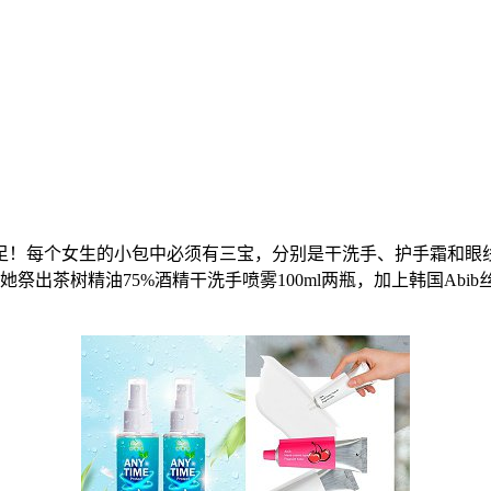
！每个女生的小包中必须有三宝，分别是干洗手、护手霜和眼线
祭出茶树精油75%酒精干洗手喷雾100ml两瓶，加上韩国Abib