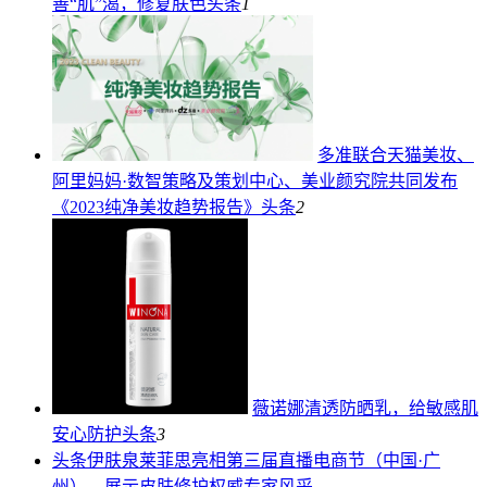
善“肌”渴，修复肤色
头条
1
多准联合天猫美妆、
阿里妈妈·数智策略及策划中心、美业颜究院共同发布
《2023纯净美妆趋势报告》
头条
2
薇诺娜清透防晒乳，给敏感肌
安心防护
头条
3
头条
伊肤泉莱菲思亮相第三届直播电商节（中国·广
州），展示皮肤修护权威专家风采