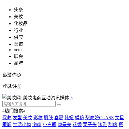
头条
美妆
化妆品
行业
供应
渠道
oem
展会
品牌
创造中心
登录
/
注册
×
#热门搜索#
保养
发型
美妆
彩妆
肌肤
春夏
韩妞
模仿
梨泰院CLASS
女星
眼影
生活小物
宅家
小白瓶
康是美
花香
栗子头
泫雅
甜度
樱