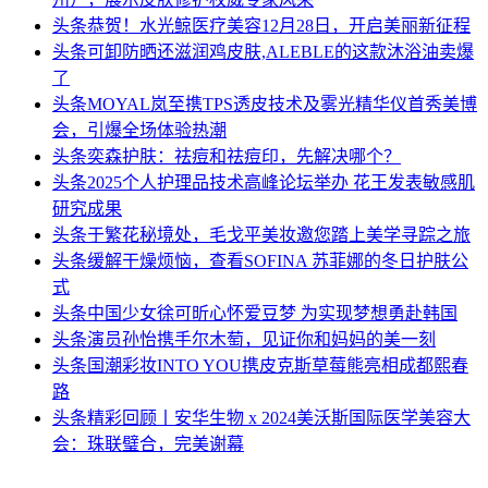
头条
恭贺！水光鲸医疗美容12月28日，开启美丽新征程
头条
可卸防晒还滋润鸡皮肤,ALEBLE的这款沐浴油卖爆
了
头条
MOYAL岚至携TPS透皮技术及雾光精华仪首秀美博
会，引爆全场体验热潮
头条
奕森护肤：祛痘和祛痘印，先解决哪个？
头条
2025个人护理品技术高峰论坛举办 花王发表敏感肌
研究成果
头条
于繁花秘境处，毛戈平美妆邀您踏上美学寻踪之旅
头条
缓解干燥烦恼，查看SOFINA 苏菲娜的冬日护肤公
式
头条
中国少女徐可昕心怀爱豆梦 为实现梦想勇赴韩国
头条
演员孙怡携手尔木萄，见证你和妈妈的美一刻
头条
国潮彩妆INTO YOU携皮克斯草莓熊亮相成都熙春
路
头条
精彩回顾丨安华生物 x 2024美沃斯国际医学美容大
会：珠联璧合，完美谢幕