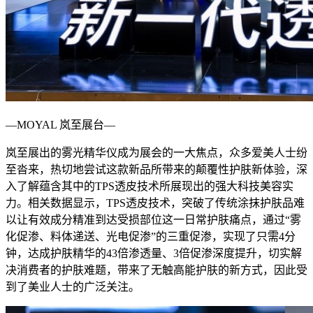
—MOYAL 岚至展台—
岚至展出的雾光精华仪成为展会的一大焦点，众多爱美人士纷
至沓来，热切地尝试这款新品所带来的颠覆性护肤新体验，深
入了解蕴含其中的TPS透皮技术所展现出的强大科技美容实
力。相关数据显示，TPS透皮技术，突破了传统涂抹护肤品难
以让有效成分精准到达受损部位这一日常护肤痛点，通过“雾
化促渗、料体递送、光电促渗”的三重促渗，实现了只需4分
钟，达成护肤精华的43倍渗透量、3倍促渗深度提升，切实解
决消费者的护肤难题，带来了无触高能护肤的新方式，因此受
到了美业人士的广泛关注。