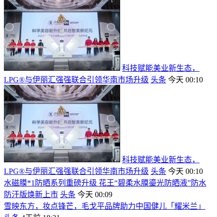
科技赋能美业新生态，
LPG®与伊丽汇强强联合引领华南市场升级
头条
今天 00:10
科技赋能美业新生态，
LPG®与伊丽汇强强联合引领华南市场升级
头条
今天 00:10
水磁膜*1防晒系列重磅升级 花王“碧柔水膜鎏光防晒液”防水
防汗版焕新上市
头条
今天 00:09
雪映东方，妆点锋芒，毛戈平品牌助力中国健儿「耀米兰」