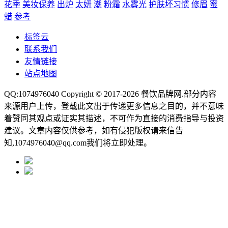
花季
美妆保养
出炉
太妍
潮
粉霜
水雾光
护肤坏习惯
修眉
蜜
蜡
参考
标签云
联系我们
友情链接
站点地图
QQ:1074976040 Copyright © 2017-2026
餐饮品牌网
.部分内容
来源用户上传，登载此文出于传递更多信息之目的，并不意味
着赞同其观点或证实其描述，不可作为直接的消费指导与投资
建议。文章内容仅供参考，如有侵犯版权请来信告
知,1074976040@qq.com我们将立即处理。