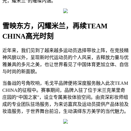
光，耀米兰”的璀璨内涵。
雪映东方，闪耀米兰，再续TEAM
CHINA高光时刻
近年来，我们见到了越来越多运动员选择带妆上阵，在竞技精
神风貌以外，呈现新时代运动员的个人风采，去释放力量与优
雅兼具的多元之美，也让世界看见了中国体育更加立体、自信
与时尚的新面貌。
当备战的号角吹响，毛戈平品牌便将深度服务融入此次TEAM
CHINA的征程中。赛事期间，品牌入驻了位于米兰克莱里奇
庄园的“中国之家”，设立专属美妆体验空间。由资深彩妆师组
成的专业团队驻场服务，为来访嘉宾及运动员提供产品体验及
妆造服务，于世界舞台前沿，生动演绎东方美学的当代魅力。