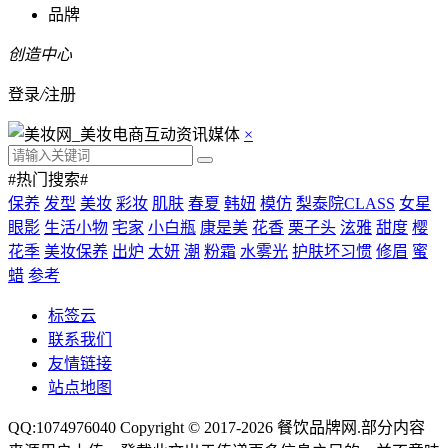
品牌
创造中心
登录
/
注册
×
#热门搜索#
保养
发型
美妆
彩妆
肌肤
春夏
韩妞
模仿
梨泰院CLASS
女星
眼影
生活小物
宅家
小白瓶
康是美
花香
栗子头
泫雅
甜度
樱
花季
美妆保养
出炉
太妍
潮
粉霜
水雾光
护肤坏习惯
修眉
蜜
蜡
参考
标签云
联系我们
友情链接
站点地图
QQ:1074976040 Copyright © 2017-2026
餐饮品牌网
.部分内容