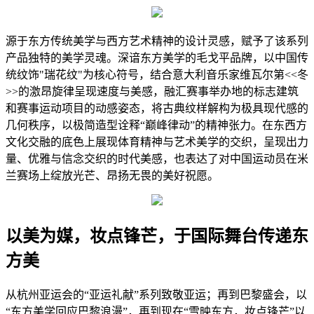
源于东方传统美学与西方艺术精神的设计灵感，赋予了该系列
产品独特的美学灵魂。深谙东方美学的毛戈平品牌，以中国传
统纹饰"瑞花纹"为核心符号，结合意大利音乐家维瓦尔第<<冬
>>的激昂旋律呈现速度与美感，融汇赛事举办地的标志建筑
和赛事运动项目的动感姿态，将古典纹样解构为极具现代感的
几何秩序，以极简造型诠释“巅峰律动”的精神张力。在东西方
文化交融的底色上展现体育精神与艺术美学的交织，呈现出力
量、优雅与信念交织的时代美感，也表达了对中国运动员在米
兰赛场上绽放光芒、昂扬无畏的美好祝愿。
以美为媒，妆点锋芒，于国际舞台传递东
方美
从杭州亚运会的“亚运礼献”系列致敬亚运；再到巴黎盛会，以
“东方美学回应巴黎浪漫”，再到现在“雪映东方，妆点锋芒”以