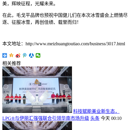
美，辉映征程，光耀未来。
在此，毛戈平品牌也预祝中国健儿们在本次冰雪盛会上燃情尽
逐、征服冰雪，再创佳绩、载誉而归！
本文地址：http://www.meizhuangtoutiao.com/business/3017.html
相关推荐
科技赋能美业新生态，
LPG®与伊丽汇强强联合引领华南市场升级
头条
今天 00:10