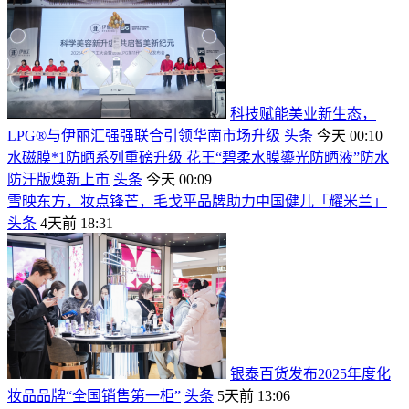
科技赋能美业新生态，
LPG®与伊丽汇强强联合引领华南市场升级
头条
今天 00:10
水磁膜*1防晒系列重磅升级 花王“碧柔水膜鎏光防晒液”防水
防汗版焕新上市
头条
今天 00:09
雪映东方，妆点锋芒，毛戈平品牌助力中国健儿「耀米兰」
头条
4天前 18:31
银泰百货发布2025年度化
妆品品牌“全国销售第一柜”
头条
5天前 13:06