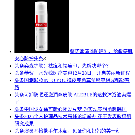
薇诺娜清透防晒乳，给敏感肌
安心防护
头条
3
头条
奕森护肤：祛痘和祛痘印，先解决哪个？
头条
恭贺！水光鲸医疗美容12月28日，开启美丽新征程
头条
国潮彩妆INTO YOU携皮克斯草莓熊亮相成都熙春
路
头条
可卸防晒还滋润鸡皮肤,ALEBLE的这款沐浴油卖爆
了
头条
中国少女徐可昕心怀爱豆梦 为实现梦想勇赴韩国
头条
2025个人护理品技术高峰论坛举办 花王发表敏感肌
研究成果
头条
演员孙怡携手尔木萄，见证你和妈妈的美一刻