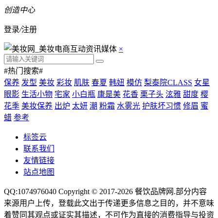
创造中心
登录
/
注册
×
#热门搜索#
保养
发型
美妆
彩妆
肌肤
春夏
韩妞
模仿
梨泰院CLASS
女星
眼影
生活小物
宅家
小白瓶
康是美
花香
栗子头
泫雅
甜度
樱
花季
美妆保养
出炉
太妍
潮
粉霜
水雾光
护肤坏习惯
修眉
蜜
蜡
参考
标签云
联系我们
友情链接
站点地图
QQ:1074976040 Copyright © 2017-2026
餐饮品牌网
.部分内容
来源用户上传，登载此文出于传递更多信息之目的，并不意味
着赞同其观点或证实其描述，不可作为直接的消费指导与投资