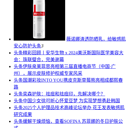
薇诺娜清透防晒乳，给敏感肌
安心防护
头条
3
头条
精彩回顾丨安华生物 x 2024美沃斯国际医学美容大
会：珠联璧合，完美谢幕
头条
伊肤泉莱菲思亮相第三届直播电商节（中国·广
州），展示皮肤修护权威专家风采
头条
国潮彩妆INTO YOU携皮克斯草莓熊亮相成都熙春
路
头条
奕森护肤：祛痘和祛痘印，先解决哪个？
头条
中国少女徐可昕心怀爱豆梦 为实现梦想勇赴韩国
头条
2025个人护理品技术高峰论坛举办 花王发表敏感肌
研究成果
头条
缓解干燥烦恼，查看SOFINA 苏菲娜的冬日护肤公