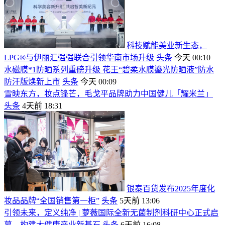
科技赋能美业新生态，
LPG®与伊丽汇强强联合引领华南市场升级
头条
今天 00:10
水磁膜*1防晒系列重磅升级 花王“碧柔水膜鎏光防晒液”防水
防汗版焕新上市
头条
今天 00:09
雪映东方，妆点锋芒，毛戈平品牌助力中国健儿「耀米兰」
头条
4天前 18:31
银泰百货发布2025年度化
妆品品牌“全国销售第一柜”
头条
5天前 13:06
引领未来，定义纯净 | 萝薇国际全新无菌制剂科研中心正式启
幕，构建大健康产业新基石
头条
6天前 16:08