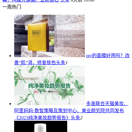
一周热门
ray的面膜好用吗？改
善“肌”渴，修复肤色
头条
1
多准联合天猫美妆、
阿里妈妈·数智策略及策划中心、美业颜究院共同发布
《2023纯净美妆趋势报告》
头条
2