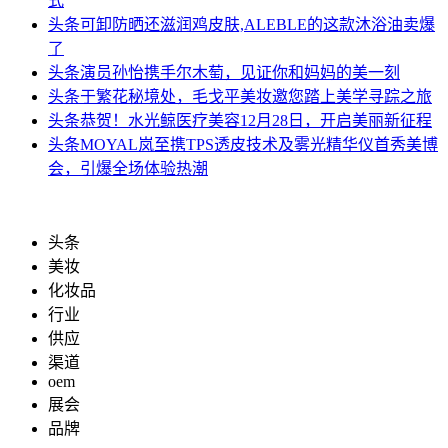
式
头条
可卸防晒还滋润鸡皮肤,ALEBLE的这款沐浴油卖爆
了
头条
演员孙怡携手尔木萄，见证你和妈妈的美一刻
头条
于繁花秘境处，毛戈平美妆邀您踏上美学寻踪之旅
头条
恭贺！水光鲸医疗美容12月28日，开启美丽新征程
头条
MOYAL岚至携TPS透皮技术及雾光精华仪首秀美博
会，引爆全场体验热潮
头条
美妆
化妆品
行业
供应
渠道
oem
展会
品牌